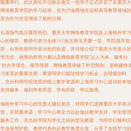
海隆重举行。此次典礼不仅标志着又一批学子正式开启了在重庆
学网络教育学院的学习征程，也为沪渝两地在远程高等教育领域
深度合作与交流增添了新的注脚。
典礼现场气氛庄重而热烈。重庆大学网络教育学院及上海校外学
中心的领导、教师代表与全体162批次新生齐聚一堂。学院领导首
致辞，向所有新同学表示热烈欢迎，并详细介绍了重庆大学悠久
办学历史、雄厚的师资力量以及网络教育学院“以人为本、服务社
会”的办学理念。领导强调，网络教育突破了时空限制，是构建终
学习体系的重要支撑，希望同学们能珍惜学习机会，合理规划时
间，充分利用学院优质的线上教学资源和上海学习中心提供的本
化支持服务，做到学有所思、学有所获、学以致用。
上海校外学习中心的负责人随后发言，对同学们选择重庆大学表
赞赏，并郑重承诺，学习中心将全力以赴做好教学支持、学生管
与服务工作，充当好学院与学生之间的坚实桥梁，为同学们顺利
成学业保驾护航。教师代表则从教学角度出发，分享了在线学习