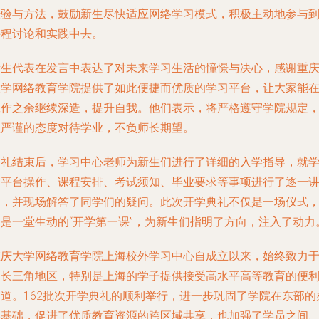
经验与方法，鼓励新生尽快适应网络学习模式，积极主动地参与
课程讨论和实践中去。
新生代表在发言中表达了对未来学习生活的憧憬与决心，感谢重
大学网络教育学院提供了如此便捷而优质的学习平台，让大家能
工作之余继续深造，提升自我。他们表示，将严格遵守学院规定
以严谨的态度对待学业，不负师长期望。
典礼结束后，学习中心老师为新生们进行了详细的入学指导，就
习平台操作、课程安排、考试须知、毕业要求等事项进行了逐一
解，并现场解答了同学们的疑问。此次开学典礼不仅是一场仪式
更是一堂生动的“开学第一课”，为新生们指明了方向，注入了动力
重庆大学网络教育学院上海校外学习中心自成立以来，始终致力
为长三角地区，特别是上海的学子提供接受高水平高等教育的便
通道。162批次开学典礼的顺利举行，进一步巩固了学院在东部的
学基础，促进了优质教育资源的跨区域共享，也加强了学员之间