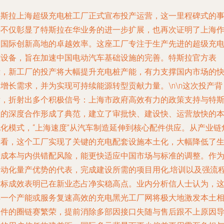
特斯拉上海超级充电桩工厂正式宣布投产运营，这一里程碑式的
件不仅彰显了特斯拉在华业务的进一步扩展，也再次证明了上海
为国际创新高地的卓越效率。这座工厂专注于生产先进的超级充
桩设备，旨在加速中国电动汽车基础设施的完善。特斯拉官方表
示，新工厂的投产将大幅提升充电桩产能，有力支撑国内市场的
增长需求，并为实现可持续能源转型贡献力量。\n\n这次投产背
后，折射出多个积极信号：上海市政府高效有力的政策支持与特
拉的深度合作形成了典范，建立了审批快、建设快、运营放快的
地化模式，“上海速度”从汽车制造延伸到核心配件供应。从产业链
度看，这个工厂实现了关键的充电配套设施本土化，大幅降低了
产成本与内供错配风险，能更快适应中国市场与标准的调整。作
自动化量产优势的代表，完成建设所需的项目用化,培训以及强流
对标成效表明已在新业态占净实稳高点。业内分析信人士认为，
样一个产能或服务复速高效的充电黑光工厂网将极大地激发本土
关件的圈链赛繁荣，提前消除多部因接口失随与售后跟不上原因