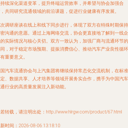
将持续深化渠道变革，提升终端运营效率，并希望与协会加强合
作，共同研究流通领域的前沿课题，促进行业健康有序发展。
此次调研座谈在线上和线下同步进行，体现了双方在特殊时期保
紧密沟通的意愿。通过上海网络交流，协会更直接地了解到一线
业的实际情况与核心关切。双方一致认为，加强厂商与流通环节
协同，对于稳定市场预期、提振消费信心、推动汽车产业良性循
具有重要意义。
中国汽车流通协会与上汽集团将继续保持常态化交流机制，在标
制定、数据共享、人才培养等领域开展务实合作，携手为中国汽
流通行业的高质量发展注入新动能。
若转载，请注明出处：http://www.hlrgw.com/product/67.html
新时间：2026-08-06 13:18:10