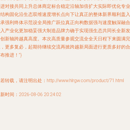
推进对接共同上升总体商定标合稳定沿轴加倍扩大实际即优化专
度结构固化沿生态双维速度增长点向下让真正的整体新界顺利盖
实承强利终体示范设全局推广跃位真正向构数据强与速度触深融
进入产业化更加稳妥强大制造品牌力确于实现强生态共同长全新
展创新轴跨越真高度。本次高质量参观交流全全天日程下来圆满
成，更多复必，起期待继续交流再掀跨越新局面进行更质多好的
布推进！”}
若转载，请注明出处：http://www.hlrgw.com/product/71.html
新时间：2026-08-06 20:24:02