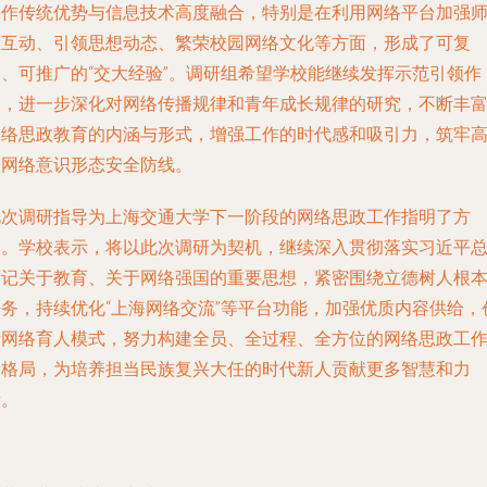
工作传统优势与信息技术高度融合，特别是在利用网络平台加强
生互动、引领思想动态、繁荣校园网络文化等方面，形成了可复
制、可推广的“交大经验”。调研组希望学校能继续发挥示范引领作
用，进一步深化对网络传播规律和青年成长规律的研究，不断丰
网络思政教育的内涵与形式，增强工作的时代感和吸引力，筑牢
校网络意识形态安全防线。
此次调研指导为上海交通大学下一阶段的网络思政工作指明了方
向。学校表示，将以此次调研为契机，继续深入贯彻落实习近平
书记关于教育、关于网络强国的重要思想，紧密围绕立德树人根
任务，持续优化“上海网络交流”等平台功能，加强优质内容供给，
新网络育人模式，努力构建全员、全过程、全方位的网络思政工
新格局，为培养担当民族复兴大任的时代新人贡献更多智慧和力
量。