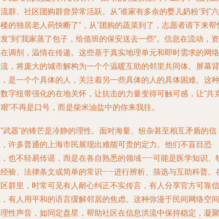
流群、社区团购群曾异常活跃。从“谁家有多余的婴儿奶粉”到“六
号楼的独居老人药快断了”，从“团购的蔬菜到了，志愿者请下来帮
发”到“我家蒸了包子，给值班的保安送去一些”。信息在流动，资
源在调剂，温情在传递。这些基于真实地理单元和即时需求的网
交流，将庞大的城市解构为一个个温暖互助的邻里共同体。屏幕
后，是一个个具体的人，关注着另一些具体的人的具体困难。这
由数字纽带强化的在地关怀，让抗击的力量变得可触可感，让“共
时艰”不再是口号，而是柴米油盐中的你来我往。
这“武器”的锋芒是冷静的理性。面对海量、纷杂甚至相互矛盾的信
息，许多普通的上海市民展现出难能可贵的定力。他们不盲目恐
慌，也不轻易传谣，而是在各自熟悉的领域——可能是医学知识、
流经验、法律条文或简单的常识——进行辨析、筛选与互助科普。
社区群里，时常可见有人耐心纠正不实传言，有人分享官方可靠
源，有人用平和的语言缓解邻居的焦虑。这种弥漫于民间网络空
的理性声音，如同定盘星，帮助社区在信息洪流中保持稳定，凝