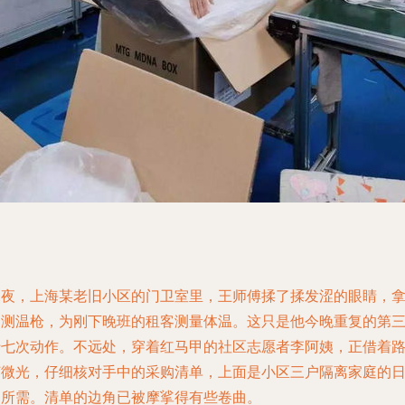
深夜，上海某老旧小区的门卫室里，王师傅揉了揉发涩的眼睛，
起测温枪，为刚下晚班的租客测量体温。这只是他今晚重复的第
十七次动作。不远处，穿着红马甲的社区志愿者李阿姨，正借着
灯微光，仔细核对手中的采购清单，上面是小区三户隔离家庭的
常所需。清单的边角已被摩挲得有些卷曲。