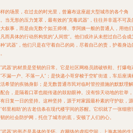
这样的场景，在过去的时光里，曾遍布这座超大型城市的各个角
落。当无形的压力笼罩，最有效的“克毒武器”，往往并非遥不可及
宏大叙事，而是由无数个如王师傅、李阿姨一般的普通人，用他
平凡而具体的行动所构筑的“人间世”。他们或许从未想过自己会成
某种“武器”，他们只是在守着自己的岗，尽着自己的责，护着身边
人。
这“武器”的材质是坚韧的日常。它是社区网格员踏破铁鞋、打爆电
的“不漏一户、不落一人”；是快递小哥穿梭于空旷街道，车后座满
生活希望的疾驰身影；是无数普通市民对临时管控措施的默默理
与配合，是隔着口罩也能传递的鼓励眼神。没有惊天动地的壮举
只有日复一日的坚持。这种坚持，源于对家园最朴素的守护欲，
于“邻里相助”的古老信条在现代楼宇间的苏醒。它织就了一张细密
柔韧的社会防护网，托住了城市的底，安顿了人们的心。
这“武器”的形态是具体的关怀。在网络的虚拟空间，上海本地的生