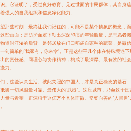
共识。它证明了，受过良好教育、见过世面的市民群体，其自身
藏着强大的自我组织和信息净化能力。
回望那些时刻，最终让我们记住的，可能不是某个抽象的概念，
是这些画面：是防护面罩下勒出深深印痕的年轻脸庞，是志愿者
运物资时汗湿的后背，是邻居放在门口那袋自家种的蔬菜，是微
群一句简单的“我家有，你来拿”。正是这些平凡个体在特殊境遇下
发出的责任感、同理心与协作精神，构成了最深厚、最有效的社
免疫力。
他们，这些认真生活、彼此关照的中国人，才是真正稳态的基石
是抵御一切风浪最可靠、最伟大的“武器”。这座城市，乃至这个国
的力量与希望，正深植于这亿万个具体而微、坚韧向善的“人间世”
中。