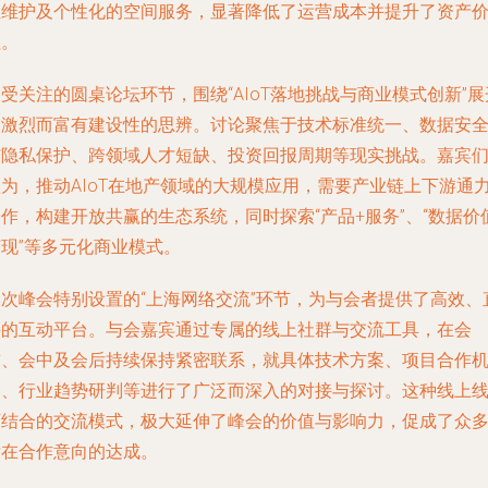
性维护及个性化的空间服务，显著降低了运营成本并提升了资产
值。
受关注的圆桌论坛环节，围绕“AIoT落地挑战与商业模式创新”展
了激烈而富有建设性的思辨。讨论聚焦于技术标准统一、数据安
与隐私保护、跨领域人才短缺、投资回报周期等现实挑战。嘉宾
认为，推动AIoT在地产领域的大规模应用，需要产业链上下游通
作，构建开放共赢的生态系统，同时探索“产品+服务”、“数据价
变现”等多元化商业模式。
本次峰会特别设置的“上海网络交流”环节，为与会者提供了高效、
接的互动平台。与会嘉宾通过专属的线上社群与交流工具，在会
前、会中及会后持续保持紧密联系，就具体技术方案、项目合作
会、行业趋势研判等进行了广泛而深入的对接与探讨。这种线上
下结合的交流模式，极大延伸了峰会的价值与影响力，促成了众
潜在合作意向的达成。