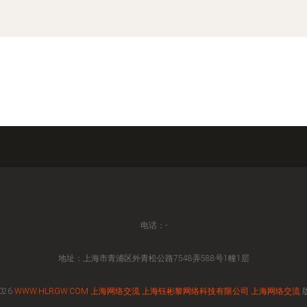
电话：-
地址：上海市青浦区外青松公路7548弄588号1幢1层
026
WWW.HLRGW.COM
上海网络交流
上海钰彬黎网络科技有限公司
上海网络交流