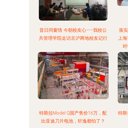
昔日同窗情 今朝校友心——我校公
落实
共管理学院走访京沪两地校友记行
上海
对
特斯拉Model Q国产售价16万，配
特斯
比亚迪刀片电池，轩逸都怕了？