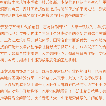
工智能技术实现降本增效与模式创新。本站代表则从内容生态与
户洞察的角度，探讨了数据价值挖掘与隐私保护的平衡之道，强
了在推动技术落地的坚守伦理底线与社会责任的重要性。
关于“数字经济时代的创新生态与协作网络”，大家一致认为，单打
斗的时代已经过去，构建产学研用金紧密结合的创新共同体至关
要。上海在政策引导、孵化体系、国际合作方面的优势，与本站
连接的广泛开发者及创作者社群形成了良好互补。双方就潜在的
作方向，如联合技术攻关、人才共同培养、创新项目孵化等，交
了初步构想，期待未来能形成常态化的互动机制。
整场交流氛围热烈而融洽，既有高屋建瓴的行业趋势研判，也有
踏实地的案例经验分享。本站创办人表示，此次上海之行收获丰
硕，不仅深刻感受到上海作为国际化大都市在电子与网络产业中
湃的创新动能与开放胸怀，也更清晰地看到了与沪上精英携手，
同推动网络空间清朗、技术普惠大众、生态繁荣健康的广阔前景