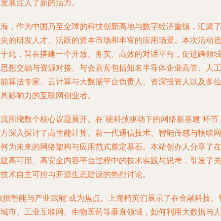
的发展注入了新的活力。
上海，作为中国乃至全球的科技创新高地与数字经济重镇，汇聚
顶尖的研发人才、活跃的资本市场和丰富的应用场景。本次活动
址于此，旨在搭建一个开放、务实、高效的对话平台，促进跨领
的思想交融与资源对接。与会嘉宾包括知名半导体企业高管、人
智能算法专家、云计算与大数据平台负责人、资深投资人以及多
颇具影响力的互联网创业者。
交流围绕数个核心议题展开。在“硬科技驱动下的网络新基建”环节
各方深入探讨了高性能计算、新一代通信技术、智能传感与物联
如何为未来的网络架构与应用范式奠定基石。本站创办人分享了
构建高可用、高安全内容平台过程中的技术实践与思考，引发了
于技术自主可控与开源生态建设的热烈讨论。
“数据智能与产业赋能”成为焦点。上海精英们展示了在金融科技、
慧城市、工业互联网、生物医药等垂直领域，如何利用大数据与