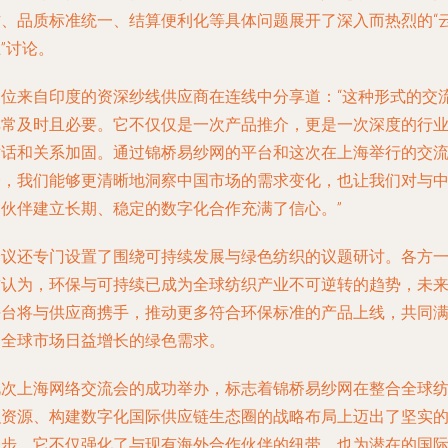
作、品质标准统一、结算便利化等具体问题展开了深入而热烈的“
”讨论。
一位来自印度的资深纱线供应商在连线中分享道：“这种形式的交
非常及时且必要。它不仅仅是一次产品推介，更是一次深度的行
对话和关系加固。通过锦桥易纱网的平台和这次在上海举行的交
会，我们能够更清晰地洞察中国市场的需求变化，也让我们对与
国伙伴建立长期、稳定的数字化合作充满了信心。”
会议还专门设置了围绕可持续发展与绿色纺织的议题研讨。各方
致认为，环保与可持续已成为全球纺织产业不可逆转的趋势，未
平台将与供应商携手，推动更多符合环保标准的产品上线，共同
足全球市场日益增长的绿色需求。
此次上海网络交流会的成功举办，标志着锦桥易纱网在整合全球
织资源、构建数字化国际供应链生态圈的战略布局上迈出了坚实
一步。它不仅强化了与现有海外合作伙伴的纽带，也为潜在的国