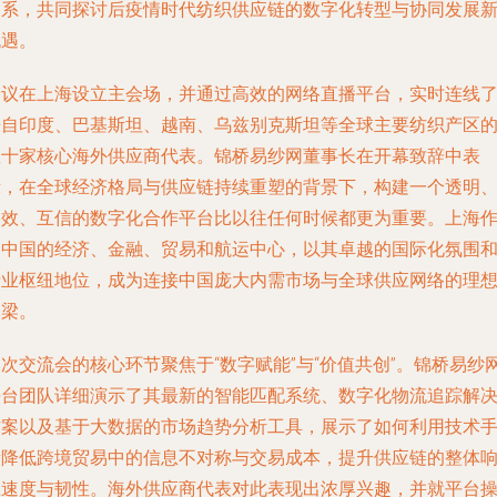
关系，共同探讨后疫情时代纺织供应链的数字化转型与协同发展
机遇。
会议在上海设立主会场，并通过高效的网络直播平台，实时连线
来自印度、巴基斯坦、越南、乌兹别克斯坦等全球主要纺织产区
数十家核心海外供应商代表。锦桥易纱网董事长在开幕致辞中表
示，在全球经济格局与供应链持续重塑的背景下，构建一个透明
高效、互信的数字化合作平台比以往任何时候都更为重要。上海
为中国的经济、金融、贸易和航运中心，以其卓越的国际化氛围
产业枢纽地位，成为连接中国庞大内需市场与全球供应网络的理
桥梁。
次交流会的核心环节聚焦于“数字赋能”与“价值共创”。锦桥易纱
平台团队详细演示了其最新的智能匹配系统、数字化物流追踪解
方案以及基于大数据的市场趋势分析工具，展示了如何利用技术
段降低跨境贸易中的信息不对称与交易成本，提升供应链的整体
应速度与韧性。海外供应商代表对此表现出浓厚兴趣，并就平台